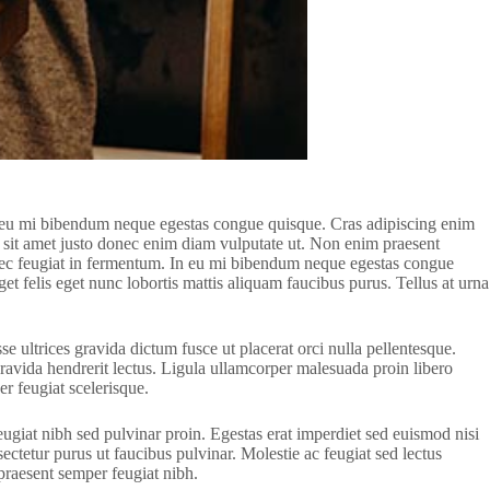
in eu mi bibendum neque egestas congue quisque. Cras adipiscing enim
tum sit amet justo donec enim diam vulputate ut. Non enim praesent
s nec feugiat in fermentum. In eu mi bibendum neque egestas congue
et felis eget nunc lobortis mattis aliquam faucibus purus. Tellus at urna
e ultrices gravida dictum fusce ut placerat orci nulla pellentesque.
gravida hendrerit lectus. Ligula ullamcorper malesuada proin libero
er feugiat scelerisque.
giat nibh sed pulvinar proin. Egestas erat imperdiet sed euismod nisi
sectetur purus ut faucibus pulvinar. Molestie ac feugiat sed lectus
 praesent semper feugiat nibh.