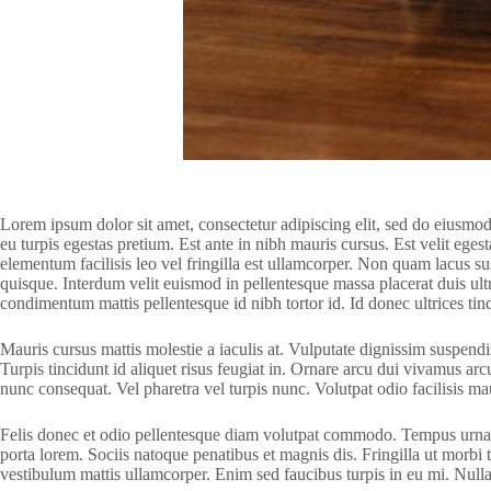
Lorem ipsum dolor sit amet, consectetur adipiscing elit, sed do eiusmo
eu turpis egestas pretium. Est ante in nibh mauris cursus. Est velit ege
elementum facilisis leo vel fringilla est ullamcorper. Non quam lacus 
quisque. Interdum velit euismod in pellentesque massa placerat duis ultr
condimentum mattis pellentesque id nibh tortor id. Id donec ultrices tin
Mauris cursus mattis molestie a iaculis at. Vulputate dignissim suspendis
Turpis tincidunt id aliquet risus feugiat in. Ornare arcu dui vivamus ar
nunc consequat. Vel pharetra vel turpis nunc. Volutpat odio facilisis maur
Felis donec et odio pellentesque diam volutpat commodo. Tempus urna et
porta lorem. Sociis natoque penatibus et magnis dis. Fringilla ut morbi t
vestibulum mattis ullamcorper. Enim sed faucibus turpis in eu mi. Nulla