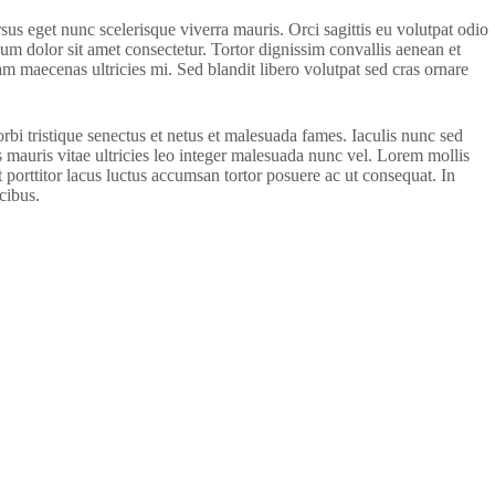
sus eget nunc scelerisque viverra mauris. Orci sagittis eu volutpat odio
sum dolor sit amet consectetur. Tortor dignissim convallis aenean et
iam maecenas ultricies mi. Sed blandit libero volutpat sed cras ornare
i tristique senectus et netus et malesuada fames. Iaculis nunc sed
 mauris vitae ultricies leo integer malesuada nunc vel. Lorem mollis
 porttitor lacus luctus accumsan tortor posuere ac ut consequat. In
cibus.