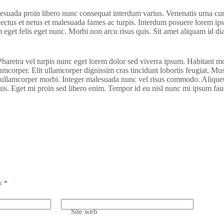
alesuada proin libero nunc consequat interdum varius. Venenatis urna cur
enectus et netus et malesuada fames ac turpis. Interdum posuere lorem ip
am eget felis eget nunc. Morbi non arcu risus quis. Sit amet aliquam id d
retra vel turpis nunc eget lorem dolor sed viverra ipsum. Habitant morb
corper. Elit ullamcorper dignissim cras tincidunt lobortis feugiat. Mus
sed ullamcorper morbi. Integer malesuada nunc vel risus commodo. Aliquet
is. Eget mi proin sed libero enim. Tempor id eu nisl nunc mi ipsum fau
ec
*
Site web