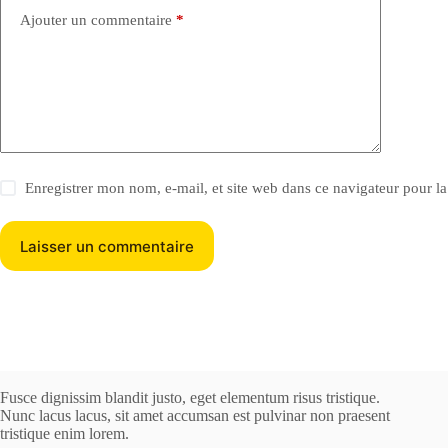
n
Ajouter un commentaire
*
a
t
i
v
e
:
Enregistrer mon nom, e-mail, et site web dans ce navigateur pour l
Laisser un commentaire
Fusce dignissim blandit justo, eget elementum risus tristique.
Nunc lacus lacus, sit amet accumsan est pulvinar non praesent
tristique enim lorem.