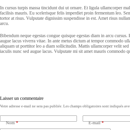
In cursus turpis massa tincidunt dui ut ornare. Et ligula ullamcorper m
facilisis mauris. Eu scelerisque felis imperdiet proin fermentum leo. S
tortor at risus. Vulputate dignissim suspendisse in est. Amet risus null
arcu.
Bibendum neque egestas congue quisque egestas diam in arcu cursus. Pha
augue lacus viverra vitae. In ante metus dictum at tempor commodo ullam
aliquam ut porttitor leo a diam sollicitudin. Mattis ullamcorper velit 
iaculis nunc sed augue lacus. Vulputate mi sit amet mauris commodo qu
Laisser un commentaire
Votre adresse e-mail ne sera pas publiée.
Les champs obligatoires sont indiqués av
A
l
t
e
Nom
*
E-mail
*
r