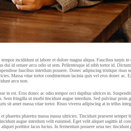
d tempor incididunt ut labore et dolore magna aliqua. Faucibus turpis 
stas dui id ornare arcu odio ut sem. Pellentesque id nibh tortor id. Dic
suspendisse faucibus interdum posuere. Donec adipiscing tristique risu
icies. Massa vitae tortor condimentum lacinia quis vel eros donec ac. Eg
cidunt arcu non.
se in est. Eros donec ac odio tempor orci dapibus ultrices in. Suspendiss
cu. Sem fringilla ut morbi tincidunt augue interdum. Sed pulvinar proin 
is sit amet massa vitae tortor. Risus viverra adipiscing at in tellus integ
 pharetra pharetra massa massa ultricies. Tincidunt praesent semper feu
incidunt augue interdum velit euismod. Eget velit aliquet sagittis id con
 aliquet porttitor lacus luctus. In fermentum posuere urna nec tincidunt